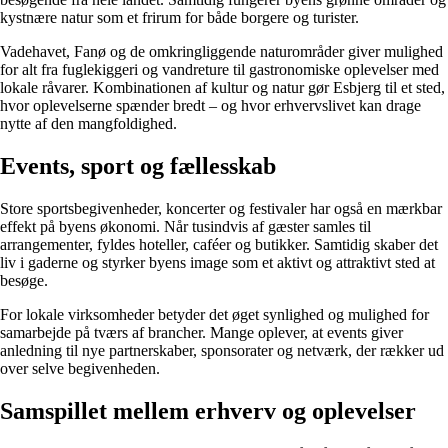
kystnære natur som et frirum for både borgere og turister.
Vadehavet, Fanø og de omkringliggende naturområder giver mulighed
for alt fra fuglekiggeri og vandreture til gastronomiske oplevelser med
lokale råvarer. Kombinationen af kultur og natur gør Esbjerg til et sted,
hvor oplevelserne spænder bredt – og hvor erhvervslivet kan drage
nytte af den mangfoldighed.
Events, sport og fællesskab
Store sportsbegivenheder, koncerter og festivaler har også en mærkbar
effekt på byens økonomi. Når tusindvis af gæster samles til
arrangementer, fyldes hoteller, caféer og butikker. Samtidig skaber det
liv i gaderne og styrker byens image som et aktivt og attraktivt sted at
besøge.
For lokale virksomheder betyder det øget synlighed og mulighed for
samarbejde på tværs af brancher. Mange oplever, at events giver
anledning til nye partnerskaber, sponsorater og netværk, der rækker ud
over selve begivenheden.
Samspillet mellem erhverv og oplevelser