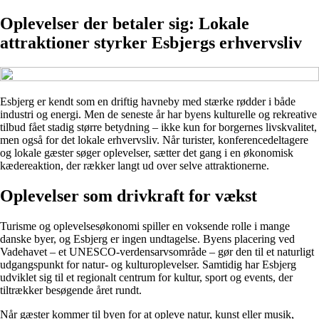
Oplevelser der betaler sig: Lokale
attraktioner styrker Esbjergs erhvervsliv
Esbjerg er kendt som en driftig havneby med stærke rødder i både
industri og energi. Men de seneste år har byens kulturelle og rekreative
tilbud fået stadig større betydning – ikke kun for borgernes livskvalitet,
men også for det lokale erhvervsliv. Når turister, konferencedeltagere
og lokale gæster søger oplevelser, sætter det gang i en økonomisk
kædereaktion, der rækker langt ud over selve attraktionerne.
Oplevelser som drivkraft for vækst
Turisme og oplevelsesøkonomi spiller en voksende rolle i mange
danske byer, og Esbjerg er ingen undtagelse. Byens placering ved
Vadehavet – et UNESCO-verdensarvsområde – gør den til et naturligt
udgangspunkt for natur- og kulturoplevelser. Samtidig har Esbjerg
udviklet sig til et regionalt centrum for kultur, sport og events, der
tiltrækker besøgende året rundt.
Når gæster kommer til byen for at opleve natur, kunst eller musik,