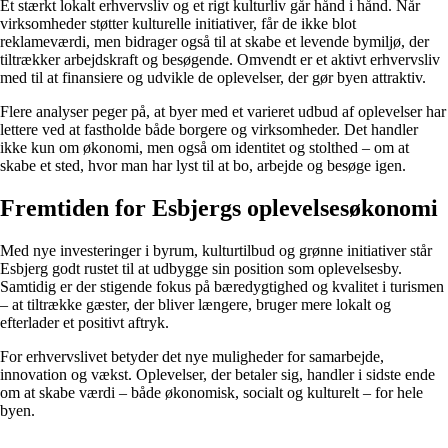
Et stærkt lokalt erhvervsliv og et rigt kulturliv går hånd i hånd. Når
virksomheder støtter kulturelle initiativer, får de ikke blot
reklameværdi, men bidrager også til at skabe et levende bymiljø, der
tiltrækker arbejdskraft og besøgende. Omvendt er et aktivt erhvervsliv
med til at finansiere og udvikle de oplevelser, der gør byen attraktiv.
Flere analyser peger på, at byer med et varieret udbud af oplevelser har
lettere ved at fastholde både borgere og virksomheder. Det handler
ikke kun om økonomi, men også om identitet og stolthed – om at
skabe et sted, hvor man har lyst til at bo, arbejde og besøge igen.
Fremtiden for Esbjergs oplevelsesøkonomi
Med nye investeringer i byrum, kulturtilbud og grønne initiativer står
Esbjerg godt rustet til at udbygge sin position som oplevelsesby.
Samtidig er der stigende fokus på bæredygtighed og kvalitet i turismen
– at tiltrække gæster, der bliver længere, bruger mere lokalt og
efterlader et positivt aftryk.
For erhvervslivet betyder det nye muligheder for samarbejde,
innovation og vækst. Oplevelser, der betaler sig, handler i sidste ende
om at skabe værdi – både økonomisk, socialt og kulturelt – for hele
byen.