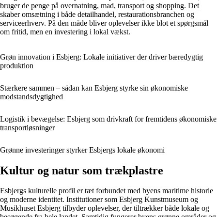
bruger de penge på overnatning, mad, transport og shopping. Det
skaber omsætning i både detailhandel, restaurationsbranchen og
serviceerhverv. På den måde bliver oplevelser ikke blot et spørgsmål
om fritid, men en investering i lokal vækst.
Grøn innovation i Esbjerg: Lokale initiativer der driver bæredygtig
produktion
Stærkere sammen – sådan kan Esbjerg styrke sin økonomiske
modstandsdygtighed
Logistik i bevægelse: Esbjerg som drivkraft for fremtidens økonomiske
transportløsninger
Grønne investeringer styrker Esbjergs lokale økonomi
Kultur og natur som trækplastre
Esbjergs kulturelle profil er tæt forbundet med byens maritime historie
og moderne identitet. Institutioner som Esbjerg Kunstmuseum og
Musikhuset Esbjerg tilbyder oplevelser, der tiltrækker både lokale og
besøgende fra hele landet. Samtidig fungerer byens grønne områder og