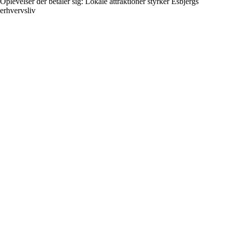
Oplevelser der betaler sig: Lokale attraktioner styrker Esbjergs
erhvervsliv